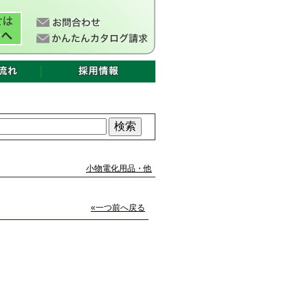
小物電化用品・他
«一つ前へ戻る