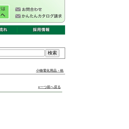
小物電化用品・他
«一つ前へ戻る