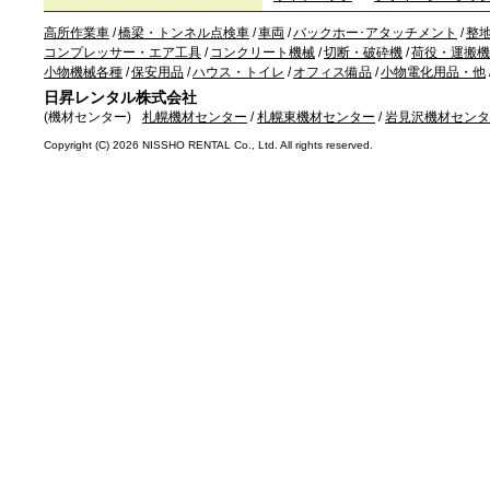
高所作業車
/
橋梁・トンネル点検車
/
車両
/
バックホー･アタッチメント
/
整
コンプレッサー・エア工具
/
コンクリート機械
/
切断・破砕機
/
荷役・運搬機
小物機械各種
/
保安用品
/
ハウス・トイレ
/
オフィス備品
/
小物電化用品・他
日昇レンタル株式会社
(機材センター)
札幌機材センター
/
札幌東機材センター
/
岩見沢機材センタ
Copyright (C)
2026 NISSHO RENTAL Co., Ltd. All rights reserved.