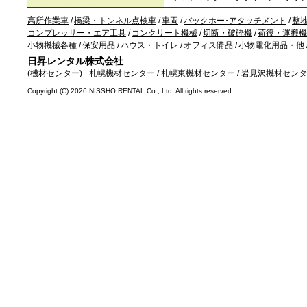
高所作業車
/
橋梁・トンネル点検車
/
車両
/
バックホー･アタッチメント
/
整
コンプレッサー・エア工具
/
コンクリート機械
/
切断・破砕機
/
荷役・運搬機
小物機械各種
/
保安用品
/
ハウス・トイレ
/
オフィス備品
/
小物電化用品・他
日昇レンタル株式会社
(機材センター)
札幌機材センター
/
札幌東機材センター
/
岩見沢機材センタ
Copyright (C)
2026 NISSHO RENTAL Co., Ltd. All rights reserved.