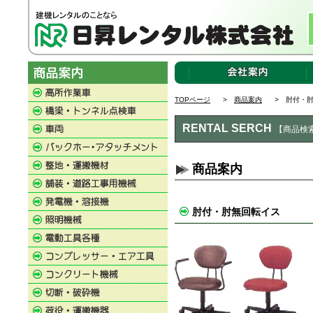
TOPページ
>
商品案内
> 肘付・肘
RENTAL SERCH
【商品検
商品案内
肘付・肘無回転イス