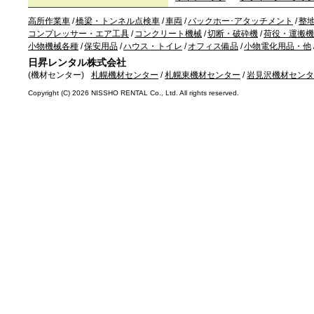
高所作業車
/
橋梁・トンネル点検車
/
車両
/
バックホー･アタッチメント
/
整
コンプレッサー・エア工具
/
コンクリート機械
/
切断・破砕機
/
荷役・運搬機
小物機械各種
/
保安用品
/
ハウス・トイレ
/
オフィス備品
/
小物電化用品・他
日昇レンタル株式会社
(機材センター)
札幌機材センター
/
札幌東機材センター
/
岩見沢機材センタ
Copyright (C)
2026 NISSHO RENTAL Co., Ltd. All rights reserved.