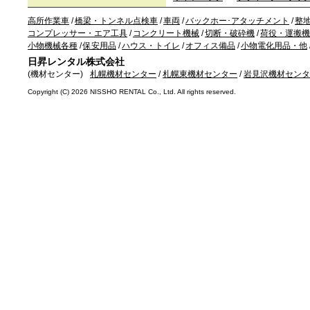
高所作業車
/
橋梁・トンネル点検車
/
車両
/
バックホー･アタッチメント
/
整
コンプレッサー・エア工具
/
コンクリート機械
/
切断・破砕機
/
荷役・運搬機
小物機械各種
/
保安用品
/
ハウス・トイレ
/
オフィス備品
/
小物電化用品・他
日昇レンタル株式会社
(機材センター)
札幌機材センター
/
札幌東機材センター
/
岩見沢機材センタ
Copyright (C)
2026 NISSHO RENTAL Co., Ltd. All rights reserved.