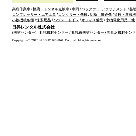
高所作業車
/
橋梁・トンネル点検車
/
車両
/
バックホー･アタッチメント
/
整
コンプレッサー・エア工具
/
コンクリート機械
/
切断・破砕機
/
荷役・運搬機
小物機械各種
/
保安用品
/
ハウス・トイレ
/
オフィス備品
/
小物電化用品・他
日昇レンタル株式会社
(機材センター)
札幌機材センター
/
札幌東機材センター
/
岩見沢機材センタ
Copyright (C)
2026 NISSHO RENTAL Co., Ltd. All rights reserved.