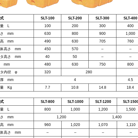
式
SLT-100
SLT-
200
SLT-
300
SLT-
400
量 L
100
200
300
400
さ mm
630
800
900
1,000
高 mm
490
630
705
760
体高さ mm
450
570
–
–
タ高さ mm
40
50
–
–
 mm
480
630
750
800
タ内径 φ
320
280
厚 mm
4
4.5
量 Kg
7.7
10.8
14.8
18.4
式
SLT-800
SLT-
1000
SLT-
1200
SLT-
150
量 L
800
1,000
1,200
1,500
さ mm
1,200
1,400
高 mm
960
1,020
1,070
1,110
体高さ mm
–
–
–
–