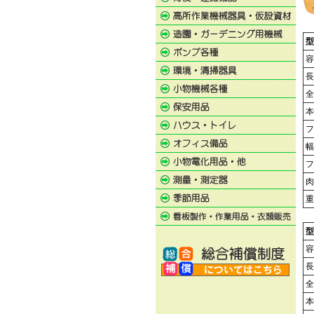
型
容
長
全
本
フ
幅
フ
肉
重
型
容
長
全
本