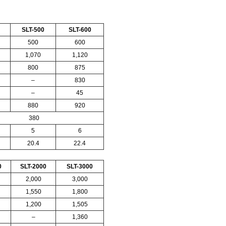
SLT-
500
SLT-
600
500
600
1,070
1,120
800
875
–
830
–
45
880
920
380
5
6
20.4
22.4
0
SLT-
2000
SLT-
3000
2,000
3,000
1,550
1,800
1,200
1,505
–
1,360