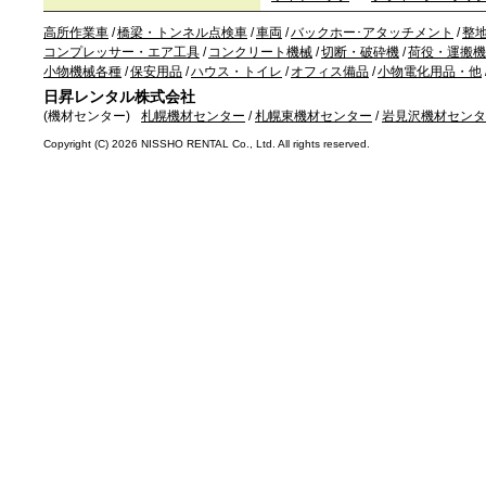
高所作業車
/
橋梁・トンネル点検車
/
車両
/
バックホー･アタッチメント
/
整
コンプレッサー・エア工具
/
コンクリート機械
/
切断・破砕機
/
荷役・運搬機
小物機械各種
/
保安用品
/
ハウス・トイレ
/
オフィス備品
/
小物電化用品・他
日昇レンタル株式会社
(機材センター)
札幌機材センター
/
札幌東機材センター
/
岩見沢機材センタ
Copyright (C)
2026 NISSHO RENTAL Co., Ltd. All rights reserved.