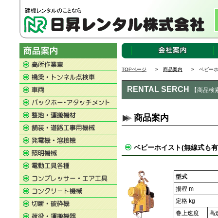
TOPページ
>
商品案内
> ベビーホ
RENTAL SERCH
【商品検
商品案内
ベビーホイスト(無線式も
型式
揚程 m
定格 kg
巻上速度
高