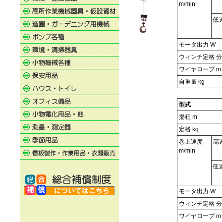
m/min
低
モータ出力 W
ウィンチ定格 分
ワイヤロープ m
自重量 kg
型式
揚程 m
定格 kg
巻上速度
高
m/min
低
モータ出力 W
ウィンチ定格 分
ワイヤロープ m