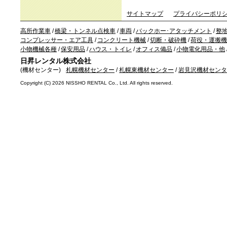
サイトマップ
プライバシーポリ
高所作業車
/
橋梁・トンネル点検車
/
車両
/
バックホー･アタッチメント
/
整
コンプレッサー・エア工具
/
コンクリート機械
/
切断・破砕機
/
荷役・運搬機
小物機械各種
/
保安用品
/
ハウス・トイレ
/
オフィス備品
/
小物電化用品・他
日昇レンタル株式会社
(機材センター)
札幌機材センター
/
札幌東機材センター
/
岩見沢機材センタ
Copyright (C)
2026 NISSHO RENTAL Co., Ltd. All rights reserved.