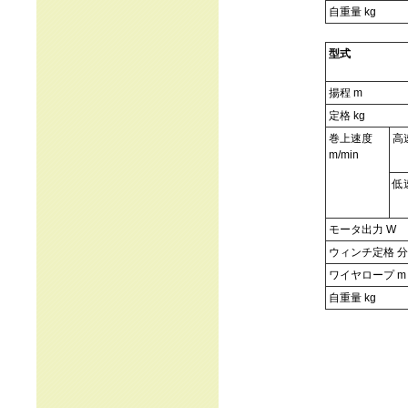
自重量 kg
型式
揚程 m
定格 kg
巻上速度
高
m/min
低
モータ出力 W
ウィンチ定格 分
ワイヤロープ m
自重量 kg