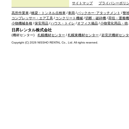
サイトマップ
プライバシーポリ
高所作業車
/
橋梁・トンネル点検車
/
車両
/
バックホー･アタッチメント
/
整
コンプレッサー・エア工具
/
コンクリート機械
/
切断・破砕機
/
荷役・運搬機
小物機械各種
/
保安用品
/
ハウス・トイレ
/
オフィス備品
/
小物電化用品・他
日昇レンタル株式会社
(機材センター)
札幌機材センター
/
札幌東機材センター
/
岩見沢機材センタ
Copyright (C)
2026 NISSHO RENTAL Co., Ltd. All rights reserved.