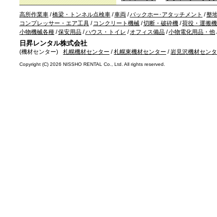
高所作業車
/
橋梁・トンネル点検車
/
車両
/
バックホー･アタッチメント
/
整
コンプレッサー・エア工具
/
コンクリート機械
/
切断・破砕機
/
荷役・運搬機
小物機械各種
/
保安用品
/
ハウス・トイレ
/
オフィス備品
/
小物電化用品・他
日昇レンタル株式会社
(機材センター)
札幌機材センター
/
札幌東機材センター
/
岩見沢機材センタ
Copyright (C)
2026 NISSHO RENTAL Co., Ltd. All rights reserved.