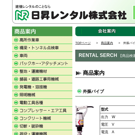
TOPページ
>
商品案内
> 外振バ
RENTAL SERCH
【商品検
商品案内
外振バイブ
型式
出力 W
電圧 V
電流 A