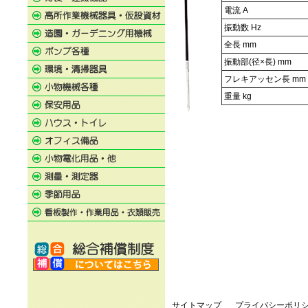
電流 A
振動数 Hz
全長 mm
振動部(径×長) mm
フレキアッセン長 mm
重量 kg
サイトマップ
プライバシーポリ