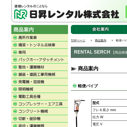
TOPページ
>
商品案内
> 軽便バ
RENTAL SERCH
【商品検
商品案内
軽便バイブ
型式
フレキ長さ mm
出力 W
電圧 V