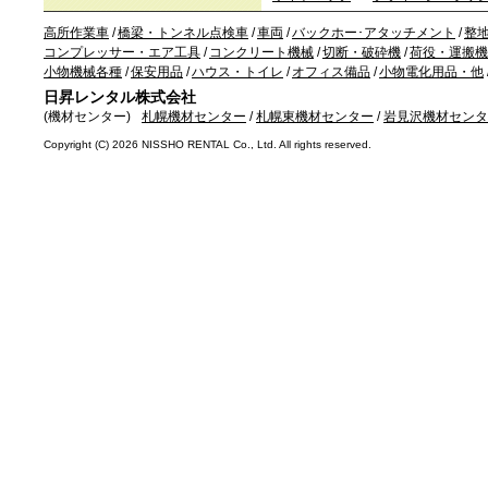
高所作業車
/
橋梁・トンネル点検車
/
車両
/
バックホー･アタッチメント
/
整
コンプレッサー・エア工具
/
コンクリート機械
/
切断・破砕機
/
荷役・運搬機
小物機械各種
/
保安用品
/
ハウス・トイレ
/
オフィス備品
/
小物電化用品・他
日昇レンタル株式会社
(機材センター)
札幌機材センター
/
札幌東機材センター
/
岩見沢機材センタ
Copyright (C)
2026 NISSHO RENTAL Co., Ltd. All rights reserved.