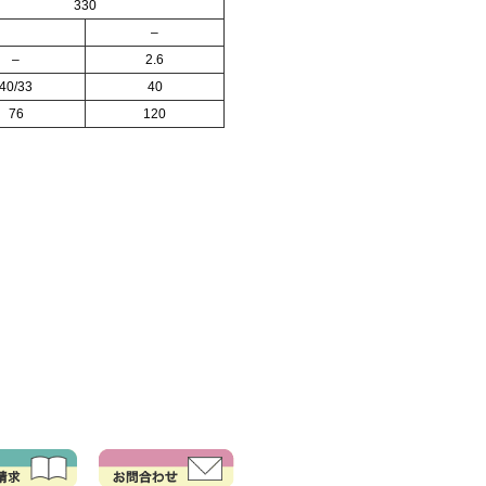
330
–
–
2.6
40/33
40
76
120