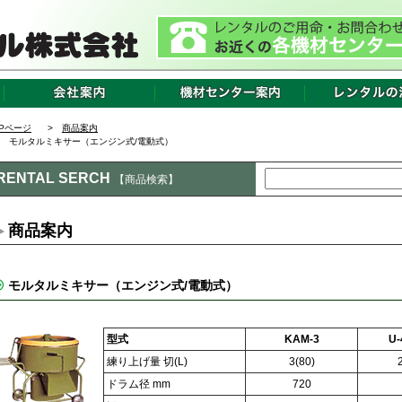
OPページ
>
商品案内
 モルタルミキサー（エンジン式/電動式）
RENTAL SERCH
【商品検索】
商品案内
モルタルミキサー（エンジン式/電動式）
型式
KAM-3
U-
練り上げ量 切(L)
3(80)
ドラム径 mm
720