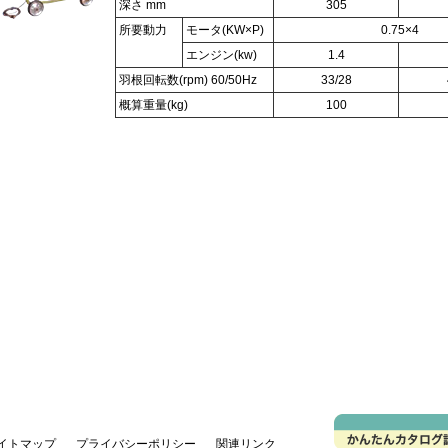
深さ mm
305
所要動力
モータ(KW×P)
0.75×4
エンジン(kw)
1.4
羽根回転数(rpm) 60/50Hz
33/28
概算重量(kg)
100
イトマップ
プライバシーポリシー
関連リンク