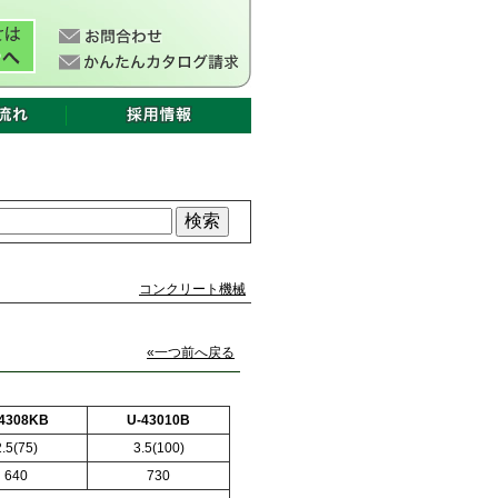
コンクリート機械
«一つ前へ戻る
4308KB
U-43010B
2.5(75)
3.5(100)
640
730