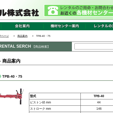
OPページ
>
商品案内
> TPB-40・75
RENTAL SERCH
【商品検索】
商品案内
TPB-40・75
型式
TPB-40
ピストン径 mm
44
ストローク mm
146