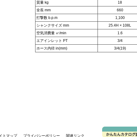
質量 kg
18
全長 mm
660
打撃数 b.p.m
1,100
シャンクサイズ mm
25.4H × 108L
空気消費量 ㎥/min
1.6
エアインレット PT
3/4
ホース内径 in(mm)
3/4(19)
イトマップ
プライバシーポリシー
関連リンク