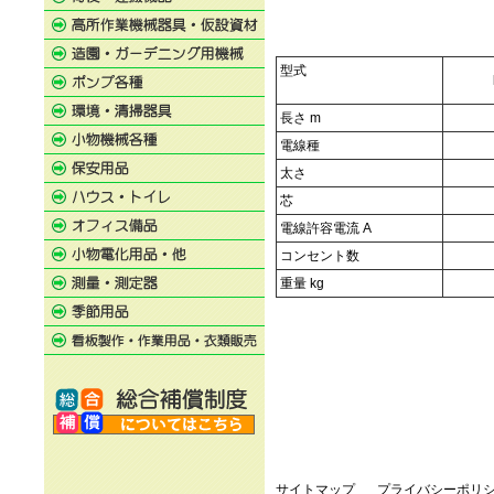
型式
長さ m
電線種
太さ
芯
電線許容電流 A
コンセント数
重量 kg
サイトマップ
プライバシーポリ