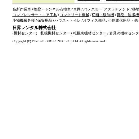
高所作業車
/
橋梁・トンネル点検車
/
車両
/
バックホー･アタッチメント
/
整
コンプレッサー・エア工具
/
コンクリート機械
/
切断・破砕機
/
荷役・運搬機
小物機械各種
/
保安用品
/
ハウス・トイレ
/
オフィス備品
/
小物電化用品・他
日昇レンタル株式会社
(機材センター)
札幌機材センター
/
札幌東機材センター
/
岩見沢機材センタ
Copyright (C)
2026 NISSHO RENTAL Co., Ltd. All rights reserved.