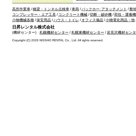
高所作業車
/
橋梁・トンネル点検車
/
車両
/
バックホー･アタッチメント
/
整
コンプレッサー・エア工具
/
コンクリート機械
/
切断・破砕機
/
荷役・運搬機
小物機械各種
/
保安用品
/
ハウス・トイレ
/
オフィス備品
/
小物電化用品・他
日昇レンタル株式会社
(機材センター)
札幌機材センター
/
札幌東機材センター
/
岩見沢機材センタ
Copyright (C)
2026 NISSHO RENTAL Co., Ltd. All rights reserved.