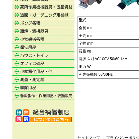
型式
全長 mm
全高 mm
全幅 mm
質量 kg
電源 単相AC100V 50/60Hz A
出力 W
刃先振動数 50/60Hz
サイトマップ
プライバシーポリ