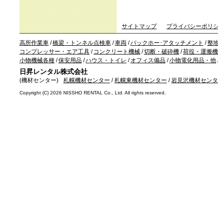
サイトマップ
プライバシーポリ
高所作業車
/
橋梁・トンネル点検車
/
車両
/
バックホー･アタッチメント
/
整
コンプレッサー・エア工具
/
コンクリート機械
/
切断・破砕機
/
荷役・運搬機
小物機械各種
/
保安用品
/
ハウス・トイレ
/
オフィス備品
/
小物電化用品・他
日昇レンタル株式会社
(機材センター)
札幌機材センター
/
札幌東機材センター
/
岩見沢機材センタ
Copyright (C)
2026 NISSHO RENTAL Co., Ltd. All rights reserved.