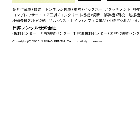
高所作業車
/
橋梁・トンネル点検車
/
車両
/
バックホー･アタッチメント
/
整
コンプレッサー・エア工具
/
コンクリート機械
/
切断・破砕機
/
荷役・運搬機
小物機械各種
/
保安用品
/
ハウス・トイレ
/
オフィス備品
/
小物電化用品・他
日昇レンタル株式会社
(機材センター)
札幌機材センター
/
札幌東機材センター
/
岩見沢機材センタ
Copyright (C)
2026 NISSHO RENTAL Co., Ltd. All rights reserved.