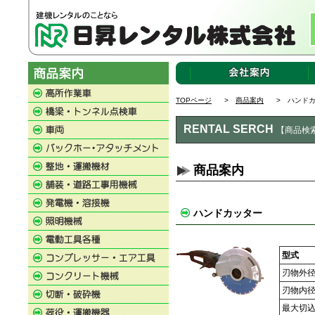
TOPページ
>
商品案内
> ハンドカ
RENTAL SERCH
【商品検
商品案内
ハンドカッター
型式
刃物外径
刃物内径
最大切込深