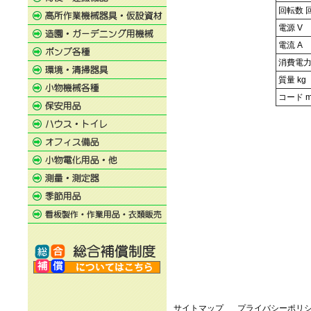
回転数 
電源 V
電流 A
消費電力
質量 kg
コード 
サイトマップ
プライバシーポリ