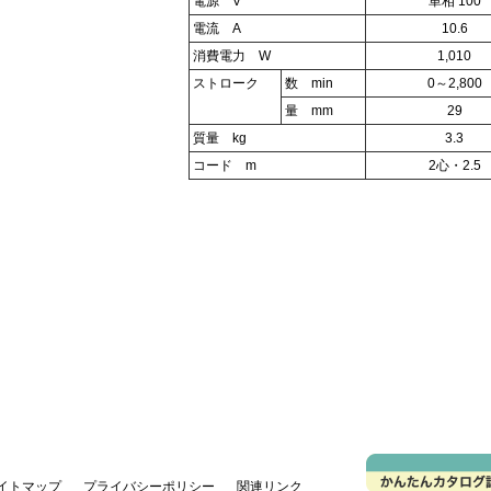
電源 V
単相 100
電流 A
10.6
消費電力 W
1,010
ストローク
数 min
0～2,800
量 mm
29
質量 kg
3.3
コード m
2心・2.5
イトマップ
プライバシーポリシー
関連リンク