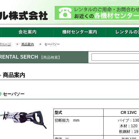
OPページ
>
商品案内
> セーバソー
RENTAL SERCH
【商品検索】
商品案内
セーバソー
型式
CR 13VC
切断能力 mm
パイプ：13
木材：120
軟鋼材：19