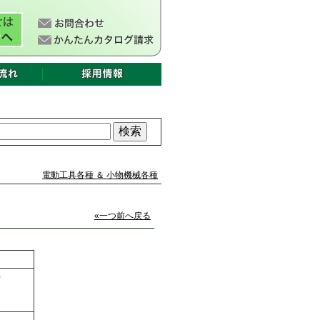
電動工具各種 ＆ 小物機械各種
«一つ前へ戻る
0