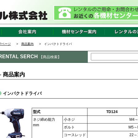
OPページ
>
商品案内
> インパクトドライバ
RENTAL SERCH
【商品検索】
商品案内
インパクトドライバ
型式
TD124
ネジ締め能力
小ネジ
M4～
mm
ボルト
M5～
コースレッド
22～