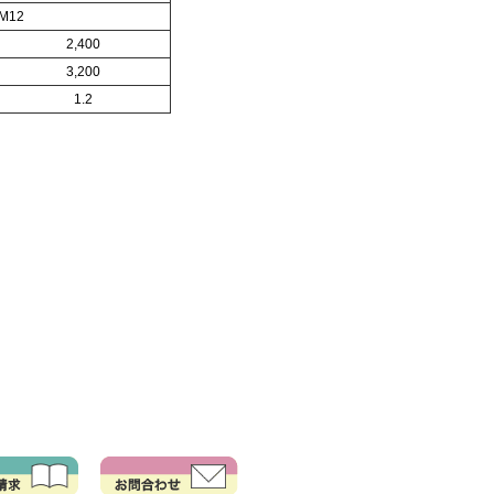
M12
2,400
3,200
1.2