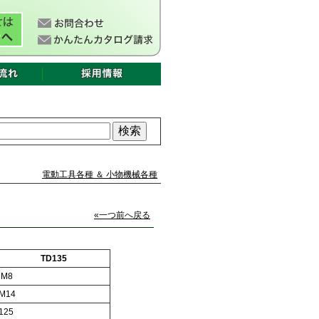
電動工具各種 ＆ 小物機械各種
«一つ前へ戻る
TD135
M8
M14
125