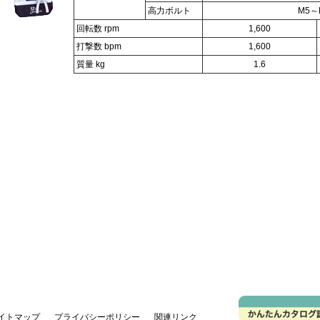
高力ボルト
M5～
回転数 rpm
1,600
打撃数 bpm
1,600
質量 kg
1.6
イトマップ
プライバシーポリシー
関連リンク