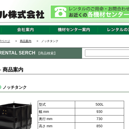
OPページ
>
商品案内
> ノッチタンク
RENTAL SERCH
【商品検索】
商品案内
ノッチタンク
型式
500L
幅 mm
930
奥行 mm
730
高さ mm
850