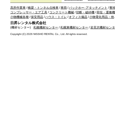
高所作業車
/
橋梁・トンネル点検車
/
車両
/
バックホー･アタッチメント
/
整
コンプレッサー・エア工具
/
コンクリート機械
/
切断・破砕機
/
荷役・運搬機
小物機械各種
/
保安用品
/
ハウス・トイレ
/
オフィス備品
/
小物電化用品・他
日昇レンタル株式会社
(機材センター)
札幌機材センター
/
札幌東機材センター
/
岩見沢機材センタ
Copyright (C)
2026 NISSHO RENTAL Co., Ltd. All rights reserved.