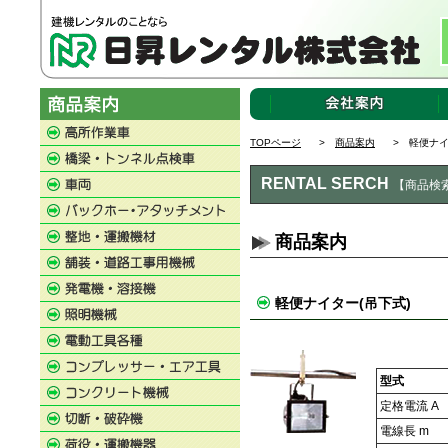
TOPページ
>
商品案内
> 軽便ナイ
RENTAL SERCH
【商品検
商品案内
軽便ナイター(吊下式)
型式
定格電流 A
電線長 m