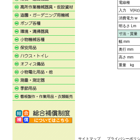
電線種
入力 V(Hz)
消費電力 w
明るさ Lm
寸法・質量
幅 mm
奥行 mm
高さ mm
重量 kg
サイトマップ
プライバシーポリ