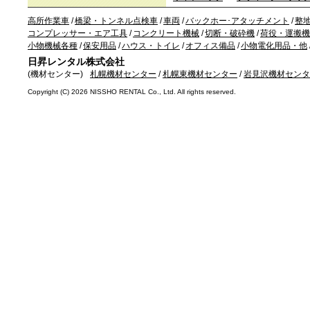
高所作業車
/
橋梁・トンネル点検車
/
車両
/
バックホー･アタッチメント
/
整
コンプレッサー・エア工具
/
コンクリート機械
/
切断・破砕機
/
荷役・運搬機
小物機械各種
/
保安用品
/
ハウス・トイレ
/
オフィス備品
/
小物電化用品・他
日昇レンタル株式会社
(機材センター)
札幌機材センター
/
札幌東機材センター
/
岩見沢機材センタ
Copyright (C)
2026 NISSHO RENTAL Co., Ltd. All rights reserved.