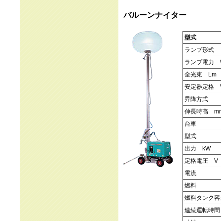
バルーンナイター
型式
ランプ形式
ランプ電力 
全光束 Lm
安定器定格 V
昇降方式
伸長時高 m
台車
型式
出力 kW
定格電圧 V
電流
燃料
燃料タンク容
連続運転時間