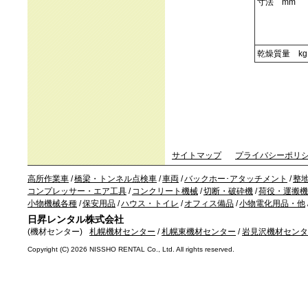
寸法 mm
乾燥質量 kg
サイトマップ
プライバシーポリ
高所作業車
/
橋梁・トンネル点検車
/
車両
/
バックホー･アタッチメント
/
整
コンプレッサー・エア工具
/
コンクリート機械
/
切断・破砕機
/
荷役・運搬機
小物機械各種
/
保安用品
/
ハウス・トイレ
/
オフィス備品
/
小物電化用品・他
日昇レンタル株式会社
(機材センター)
札幌機材センター
/
札幌東機材センター
/
岩見沢機材センタ
Copyright (C)
2026 NISSHO RENTAL Co., Ltd. All rights reserved.