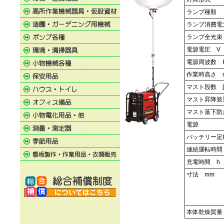
ランプ種類
ランプ消費電
ランプ全光束
電源電圧 V
電源周波数 
作業時高さ 
マスト段数 [
マスト昇降装
マスト落下防
電源
バッテリー定
連続運転時間
充電時間 h
寸法 mm
本体乾燥質量