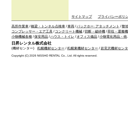
サイトマップ
プライバシーポリ
高所作業車
/
橋梁・トンネル点検車
/
車両
/
バックホー･アタッチメント
/
整
コンプレッサー・エア工具
/
コンクリート機械
/
切断・破砕機
/
荷役・運搬機
小物機械各種
/
保安用品
/
ハウス・トイレ
/
オフィス備品
/
小物電化用品・他
日昇レンタル株式会社
(機材センター)
札幌機材センター
/
札幌東機材センター
/
岩見沢機材センタ
Copyright (C)
2026 NISSHO RENTAL Co., Ltd. All rights reserved.