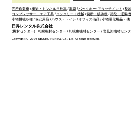
高所作業車
/
橋梁・トンネル点検車
/
車両
/
バックホー･アタッチメント
/
整
コンプレッサー・エア工具
/
コンクリート機械
/
切断・破砕機
/
荷役・運搬機
小物機械各種
/
保安用品
/
ハウス・トイレ
/
オフィス備品
/
小物電化用品・他
日昇レンタル株式会社
(機材センター)
札幌機材センター
/
札幌東機材センター
/
岩見沢機材センタ
Copyright (C)
2026 NISSHO RENTAL Co., Ltd. All rights reserved.