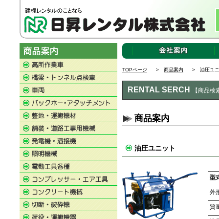
TOPページ
>
商品案内
> 油圧ユニ
RENTAL SERCH
【商品検
商品案内
油圧ユニット
型
外
質量