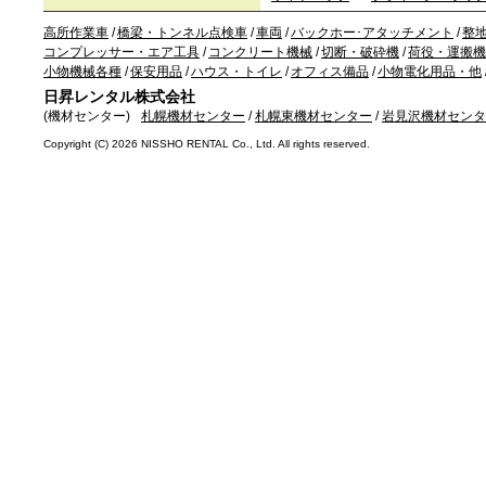
高所作業車
/
橋梁・トンネル点検車
/
車両
/
バックホー･アタッチメント
/
整
コンプレッサー・エア工具
/
コンクリート機械
/
切断・破砕機
/
荷役・運搬機
小物機械各種
/
保安用品
/
ハウス・トイレ
/
オフィス備品
/
小物電化用品・他
日昇レンタル株式会社
(機材センター)
札幌機材センター
/
札幌東機材センター
/
岩見沢機材センタ
Copyright (C)
2026 NISSHO RENTAL Co., Ltd. All rights reserved.