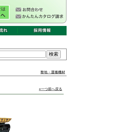
整地・運搬機材
«一つ前へ戻る