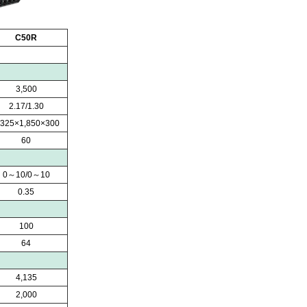
C50R
3,500
2.17/1.30
,325×1,850×300
60
0～10/0～10
0.35
100
64
4,135
2,000