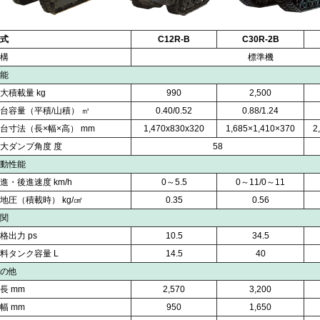
式
C12R-B
C30R-2B
構
標準機
能
大積載量 kg
990
2,500
台容量（平積/山積） ㎥
0.40/0.52
0.88/1.24
台寸法（長×幅×高） mm
1,470x830x320
1,685×1,410×370
2
大ダンプ角度 度
58
動性能
進・後進速度 km/h
0～5.5
0～11/0～11
地圧（積載時） kg/㎠
0.35
0.56
関
格出力 ps
10.5
34.5
料タンク容量 L
14.5
40
の他
長 mm
2,570
3,200
幅 mm
950
1,650