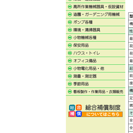
型
機
性
最
荷
荷
最
起
前
接
機
定
燃
そ
全
全