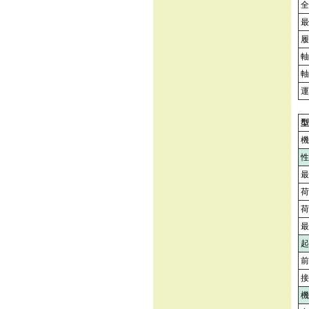
全
最
履
軸
軸
運
型
機
性
最
荷
荷
最
起
前
接
機