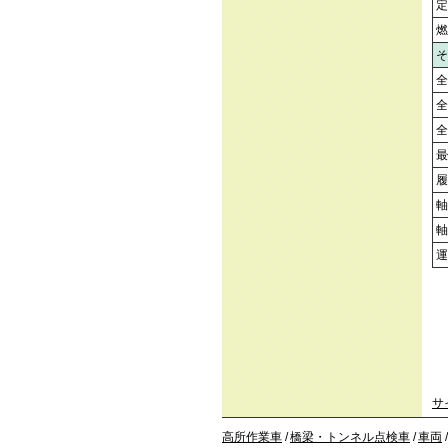
定
燃
そ
全
全
全
最
履
軸
軸
運
サ
高所作業車
/
橋梁・トンネル点検車
/
車両
/