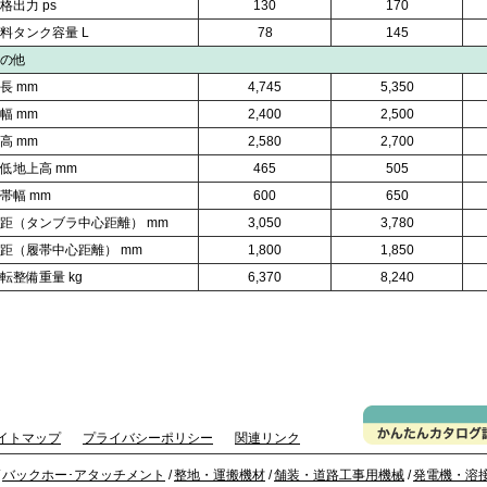
格出力 ps
130
170
料タンク容量 L
78
145
の他
長 mm
4,745
5,350
幅 mm
2,400
2,500
高 mm
2,580
2,700
低地上高 mm
465
505
帯幅 mm
600
650
距（タンブラ中心距離） mm
3,050
3,780
距（履帯中心距離） mm
1,800
1,850
転整備重量 kg
6,370
8,240
イトマップ
プライバシーポリシー
関連リンク
バックホー･アタッチメント
/
整地・運搬機材
/
舗装・道路工事用機械
/
発電機・溶