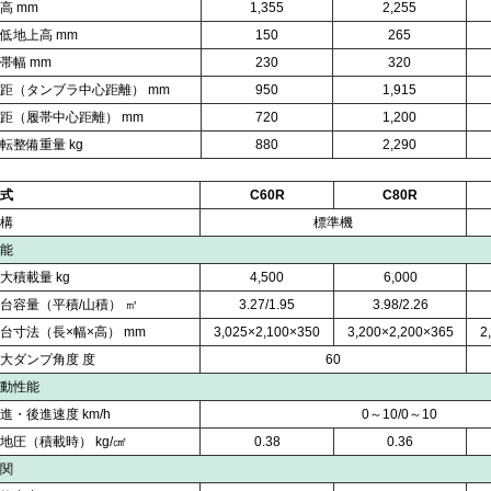
高 mm
1,355
2,255
低地上高 mm
150
265
帯幅 mm
230
320
距（タンブラ中心距離） mm
950
1,915
距（履帯中心距離） mm
720
1,200
転整備重量 kg
880
2,290
式
C60R
C80R
構
標準機
能
大積載量 kg
4,500
6,000
台容量（平積/山積） ㎥
3.27/1.95
3.98/2.26
台寸法（長×幅×高） mm
3,025×2,100×350
3,200×2,200×365
2
大ダンプ角度 度
60
動性能
進・後進速度 km/h
0～10/0～10
地圧（積載時） kg/㎠
0.38
0.36
関