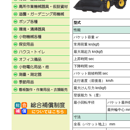
型式
性能
バケット容量 ㎥
常用荷重 kn(kgf)
最大堀起力 kn(kgf)
上昇時間 sec
下降時間 sec
バケット前傾時間 sec
走行速度（前後進） km/h
最大けん引力 kn(kgf)
登坂能力 ％（度）
最小回転半径
バケット最外側
最外輪中心 m
寸法
全長（バケット地上） mm