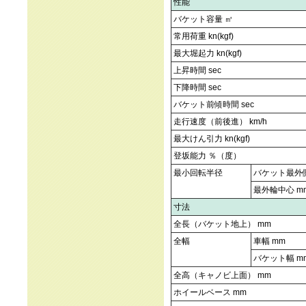
性能
バケット容量 ㎥
常用荷重 kn(kgf)
最大堀起力 kn(kgf)
上昇時間 sec
下降時間 sec
バケット前傾時間 sec
走行速度（前後進） km/h
最大けん引力 kn(kgf)
登坂能力 ％（度）
最小回転半径
バケット最外側
最外輪中心 m
寸法
全長（バケット地上） mm
全幅
車幅 mm
バケット幅 m
全高（キャノビ上面） mm
ホイールベース mm