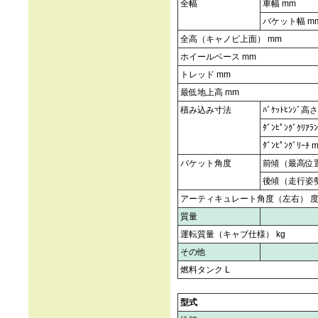
全幅
車幅 mm
バケット幅 m
全高（キャノビ上面） mm
ホイールベース mm
トレッド mm
最低地上高 mm
積み込み寸法
ﾊﾞｹｯﾄﾋﾝｼﾞ高
ﾀﾞﾝﾋﾟﾝｸﾞｸﾘｱﾗ
ﾀﾞﾝﾋﾟﾝｸﾞﾘｰﾁ 
バケット角度
前傾（最高位置
後傾（走行姿勢
アーティキュレート角度（左右） 
質量
運転質量（キャブ仕様） kg
その他
燃料タンク L
型式