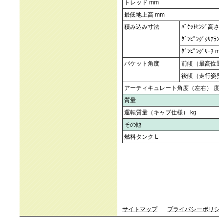
トレッド mm
最低地上高 mm
積み込み寸法
ﾊﾞｹｯﾄﾋﾝｼﾞ高
ﾀﾞﾝﾋﾟﾝｸﾞｸﾘｱﾗ
ﾀﾞﾝﾋﾟﾝｸﾞﾘｰﾁ 
バケット角度
前傾（最高位
後傾（走行姿
アーティキュレート角度（左右） 
質量
運転質量（キャブ仕様） kg
その他
燃料タンク L
サイトマップ
プライバシーポリ