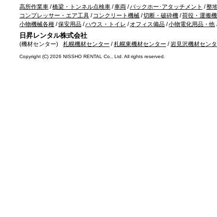
高所作業車
/
橋梁・トンネル点検車
/
車両
/
バックホー･アタッチメント
/
整
コンプレッサー・エア工具
/
コンクリート機械
/
切断・破砕機
/
荷役・運搬機
小物機械各種
/
保安用品
/
ハウス・トイレ
/
オフィス備品
/
小物電化用品・他
日昇レンタル株式会社
(機材センター)
札幌機材センター
/
札幌東機材センター
/
岩見沢機材センタ
Copyright (C)
2026 NISSHO RENTAL Co., Ltd. All rights reserved.