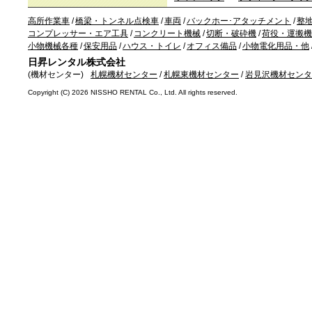
高所作業車
/
橋梁・トンネル点検車
/
車両
/
バックホー･アタッチメント
/
整
コンプレッサー・エア工具
/
コンクリート機械
/
切断・破砕機
/
荷役・運搬機
小物機械各種
/
保安用品
/
ハウス・トイレ
/
オフィス備品
/
小物電化用品・他
日昇レンタル株式会社
(機材センター)
札幌機材センター
/
札幌東機材センター
/
岩見沢機材センタ
Copyright (C)
2026 NISSHO RENTAL Co., Ltd. All rights reserved.