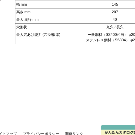
幅 mm
145
高さ mm
207
最大 奥行 mm
40
穴形状
丸穴 / 長穴
最大穴あけ能力 (穴径/板厚)
一般鋼材（SS400相当） φ20
ステンレス鋼材（SS304） φ2
イトマップ
プライバシーポリシー
関連リンク