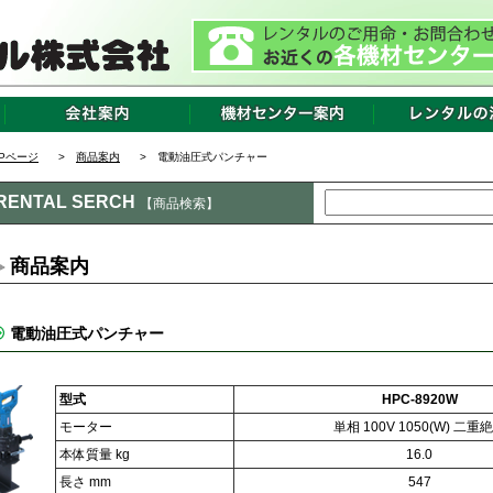
OPページ
>
商品案内
> 電動油圧式パンチャー
RENTAL SERCH
【商品検索】
商品案内
電動油圧式パンチャー
型式
HPC-8920W
モーター
単相 100V 1050(W) 二重
本体質量 kg
16.0
長さ mm
547