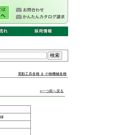
電動工具各種 ＆ 小物機械各種
«一つ前へ戻る
絶縁